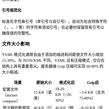
引号规范化
标准化字符串引号（单引号与双引号）。自动为包含特殊字符
（:、-、? 等）的字符串添加引号。在必要时保留现有引号以
确保值的完整性。
文件大小影响
YAML 格式化通常会由于添加的缩进和间距使文件大小增加
15-30%。与 JSON/XML 不同，YAML 没有压缩模式 - 空白在
结构上具有重要意义。服务器端 Gzip 压缩可实现 60-80% 的
大小缩减。
场景
原始大小
格式化后
Gzip后
18-20
配置文件
15 KB（紧
~3-4 KB（总共
KB（+20-
（docker-
凑）
75-80%）
30%）
compose）
带注释的数据导
40 KB（已
40 KB（相
~8-10 KB（总