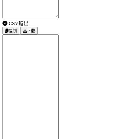
CSV输出
复制
下载