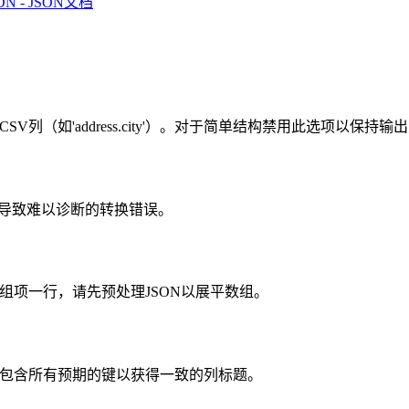
DN - JSON文档
列（如'address.city'）。对于简单结构禁用此选项以保持输
N会导致难以诊断的转换错误。
数组项一行，请先预处理JSON以展平数组。
象包含所有预期的键以获得一致的列标题。