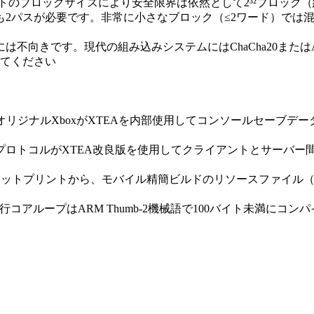
ットのブロックサイズにより安全限界は依然として2³²ブロック（
も2パスが必要です。非常に小さなブロック（≤2ワード）では
不向きです。現代の組み込みシステムにはChaCha20またはA
してください
icrosoftオリジナルXboxがXTEAを内部使用してコンソール
QプロトコルがXTEA改良版を使用してクライアントとサーバ
極小なコードフットプリントから、モバイル精簡ビルドのリソースフ
7行コアループはARM Thumb-2機械語で100バイト未満にコン