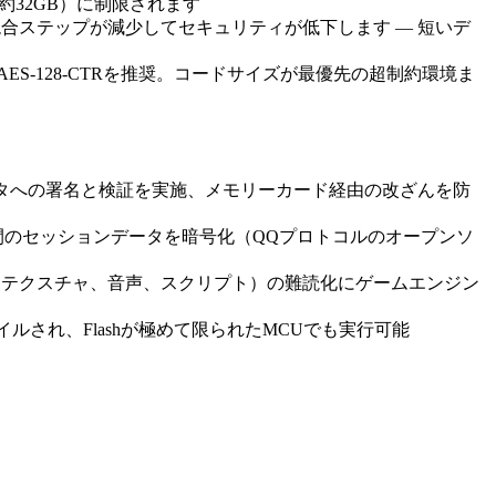
約32GB）に制限されます
混合ステップが減少してセキュリティが低下します — 短いデ
ES-128-CTRを推奨。コードサイズが最優先の超制約環境ま
セーブデータへの署名と検証を実施、メモリーカード経由の改ざんを防
ー間のセッションデータを暗号化（QQプロトコルのオープンソ
ァイル（テクスチャ、音声、スクリプト）の難読化にゲームエンジン
パイルされ、Flashが極めて限られたMCUでも実行可能