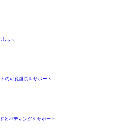
化します
48ビットの可変鍵長をサポート
ードとパディングをサポート