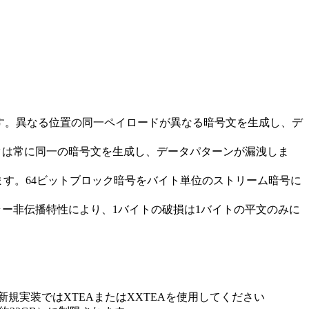
されます。異なる位置の同一ペイロードが異なる暗号文を生成し、デ
ックは常に同一の暗号文を生成し、データパターンが漏洩しま
します。64ビットブロック暗号をバイト単位のストリーム暗号に
エラー非伝播特性により、1バイトの破損は1バイトの平文のみに
— 新規実装ではXTEAまたはXXTEAを使用してください