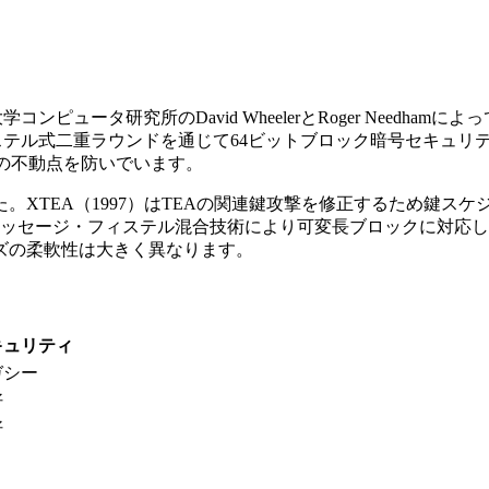
にケンブリッジ大学コンピュータ研究所のDavid WheelerとRoger 
ル式二重ラウンドを通じて64ビットブロック暗号セキュリティを実現
鍵の不動点を防いでいます。
。XTEA（1997）はTEAの関連鍵攻撃を修正するため鍵スケ
全メッセージ・フィステル混合技術により可変長ブロックに対応し
ズの柔軟性は大きく異なります。
キュリティ
ガシー
好
好