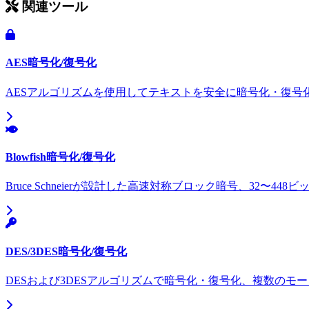
関連ツール
AES暗号化/復号化
AESアルゴリズムを使用してテキストを安全に暗号化・復号
Blowfish暗号化/復号化
Bruce Schneierが設計した高速対称ブロック暗号、32〜4
DES/3DES暗号化/復号化
DESおよび3DESアルゴリズムで暗号化・復号化、複数のモ