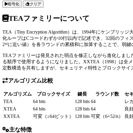
暗号化
クリア
TEAファミリーについて
TEA（Tiny Encryption Algorithm）は、1994年
化ループはCコードわずか10行以内で記述でき、32回のフィステ
2³²に近い値）を各ラウンドの累積和に加算することで、弱
TEAファミリーは発見された弱点を修正しながら進化しました
る順序で使用するようになりました。XXTEA（1998）は
定数構造を共有しますが、セキュリティ特性とブロックサイ
アルゴリズム比較
アルゴリズム
ブロックサイズ
鍵長
ラウンド数
セ
TEA
64 bits
128 bits
64
レ
XTEA
64 bits
128 bits
64
良
XXTEA
可変（≥64ビット）
128 bits
可変（6+52/n）
良
主な特徴