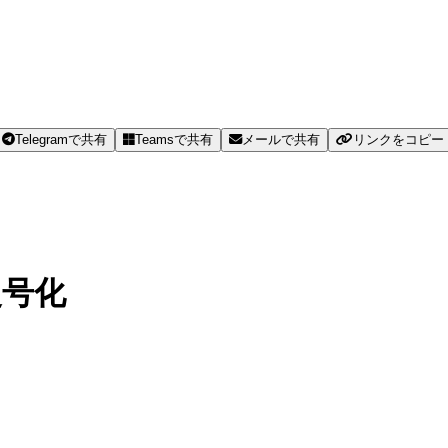
Telegramで共有
Teamsで共有
メールで共有
リンクをコピー
復号化