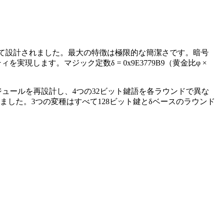
Needhamによって設計されました。最大の特徴は極限的な簡潔さです。暗号
します。マジック定数δ = 0x9E3779B9（黄金比φ ×
ジュールを再設計し、4つの32ビット鍵語を各ラウンドで異な
ました。3つの変種はすべて128ビット鍵とδベースのラウンド