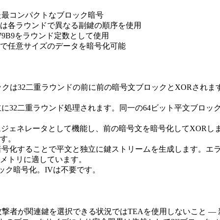
した最コンパクトなブロック暗号
TEAでは各ラウンドで異なる副鍵の順序を使用
3779B9をラウンド定数として使用
なしで任意サイズのデータを暗号化可能
Aブロックは32二重ラウンドの前に前の暗号文ブロックとXOR
独立に32二重ラウンド処理されます。同一の64ビット平文ブロ
リームジェネレータとして機能し、前の暗号文を暗号化してXOR
す。
TEA暗号化することで平文と独立に鍵ストリームを生成します。
メトリに適しています。
ック暗号化。IVは不要です。
撃を実証。攻撃者が関連鍵を選択できる状況ではTEAを使用しないこと 