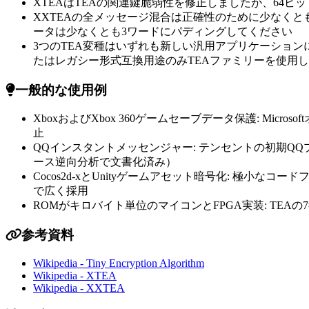
XTEAはTEAの関連鍵脆弱性を修正しましたが、64ビ
XXTEAの全メッセージ混合は正確性のために少なくと
ータは少なくとも3ワードにパディングしてください
3つのTEA変種はいずれも新しい汎用アプリケーションには
たはレガシー形式互換用途のみTEAファミリーを使用
一般的な使用例
XboxおよびXbox 360ゲームセーブデータ保護: M
止
QQインスタントメッセンジャー: テンセントの初期Q
ース逆向分析で文書化済み）
Cocos2d-xとUnityゲームアセット暗号化: 
で広く採用
ROMがキロバイト単位のマイコンとFPGA実装: TEAの
参考資料
Wikipedia - Tiny Encryption Algorithm
Wikipedia - XTEA
Wikipedia - XXTEA