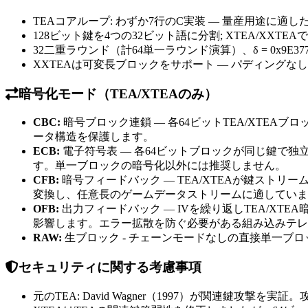
TEAコアループ: わずか7行のC実装 — 量産用途に適
128ビット鍵を4つの32ビット語に分割; XTEA/XX
32二重ラウンド（計64単一ラウンド演算）、δ = 0x9E
XXTEAは可変長ブロックをサポート — パディング
暗号化モード（TEA/XTEAのみ）
CBC:
暗号ブロック連鎖 — 各64ビットTEA/XTE
ータ構造を保護します。
ECB:
電子符号表 — 各64ビットブロックが同じ鍵で
す。単一ブロックの暗号化以外には推奨しません。
CFB:
暗号フィードバック — TEA/XTEAが鍵スト
変換し、任意長のゲームデータストリームに適していま
OFB:
出力フィードバック — IVを繰り返しTEA/X
影響します。エラー拡散を防ぐ必要がある組み込みテレ
RAW:
生ブロック - チェーンモードなしの直接単一ブロ
セキュリティに関する考慮事項
元のTEA: David Wagner（1997）が関連鍵攻