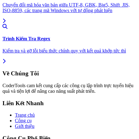
Chuyển đổi mã hóa văn bản giữa UTF-8, GBK, Big5, Shift_JIS,
ISO-8859, các trang mã Windows với tự động phát hiện
Trình Kiểm Tra Regex
Kiểm tra và gỡ lỗi biểu thức chính quy với kết quả khớp tức thì
Về Chúng Tôi
CoderTools cam kết cung cấp các công cụ lập trình trực tuyến hiệu
quả và tiện lợi để nâng cao năng suất phát triển.
Liên Kết Nhanh
Trang chủ
Công cụ
Giới thiệu
Công Cụ Phổ Biến