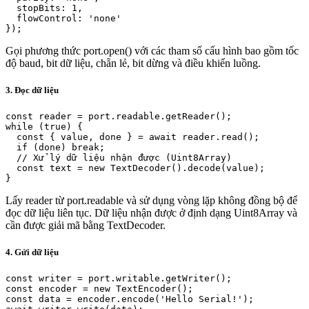
  stopBits: 1,

  flowControl: 'none'

});
Gọi phương thức port.open() với các tham số cấu hình bao gồm tốc
độ baud, bit dữ liệu, chẵn lẻ, bit dừng và điều khiển luồng.
3. Đọc dữ liệu
const reader = port.readable.getReader();

while (true) {

  const { value, done } = await reader.read();

  if (done) break;

  // Xử lý dữ liệu nhận được (Uint8Array)

  const text = new TextDecoder().decode(value);

}
Lấy reader từ port.readable và sử dụng vòng lặp không đồng bộ để
đọc dữ liệu liên tục. Dữ liệu nhận được ở định dạng Uint8Array và
cần được giải mã bằng TextDecoder.
4. Gửi dữ liệu
const writer = port.writable.getWriter();

const encoder = new TextEncoder();

const data = encoder.encode('Hello Serial!');
