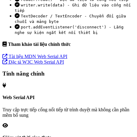
writer.write(data) - Ghi dữ liệu vào cổng nối
tiếp
TextDecoder / TextEncoder - Chuyển đổi giữa
chuỗi và mảng byte
port.addEventListener('disconnect') - Lắng
nghe sự kiện ngắt kết nối thiết bị
Tham khảo tài liệu chính thức
Tài liệu MDN Web Serial API
Đặc tả W3C Web Serial API
Tính năng chính
Web Serial API
Truy cập trực tiếp cổng nối tiếp từ trình duyệt mà không cần phần
mềm bổ sung