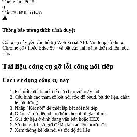
Thời gian kết nối
0
Tốc độ dữ liệu (B/s)
Thông báo tương thích trình duyệt
Công cụ này yêu cầu hỗ trợ Web Serial API. Vui lòng sử dụng
Chrome 89+ hoặc Edge 89+ và bật các tính năng thử nghiệm nếu
cần.
Tài liệu công cụ gỡ lỗi cổng nối tiếp
Cách sử dụng công cụ này
Kết nối thiết bị nối tiếp của bạn với máy tính
Cấu hình các tham số kết nối (tốc độ baud, bit dữ liệu, chẵn
lẻ, bit dừng)
Nhấp "Kết nối" để thiết lập kết nối nối tiếp
Giám sát dữ liệu nhận được theo thời gian thực
Gửi dữ liệu ở định dạng văn bản hoặc HEX
Sử dụng lịch sử gửi để lặp lại các lệnh trước đó
Xem thống kê kết nối và tốc độ dữ liệu