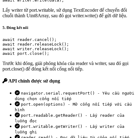
await writer.write(data);
Lấy writer từ port.writable, sử dụng TextEncoder để chuyển đổi
chuỗi thành Uint8Array, sau đó gọi writer.write() để gửi dữ liệu.
5. Đóng kết nối
await reader.cancel();

await reader.releaseLock();

await writer.releaseLock();

await port.close();
Trước khi đóng, giải phóng khóa của reader và writer, sau đó gọi
port.close() để đóng kết nối cổng nối tiếp.
API chính được sử dụng
navigator.serial.requestPort() - Yêu cầu người
dùng chọn cổng nối tiếp
port.open(options) - Mở cổng nối tiếp với cấu
hình
port.readable.getReader() - Lấy reader của
luồng đọc
port.writable.getWriter() - Lấy writer của
luồng ghi
reader.read() - Đọc dữ liệu từ cổng nối tiếp