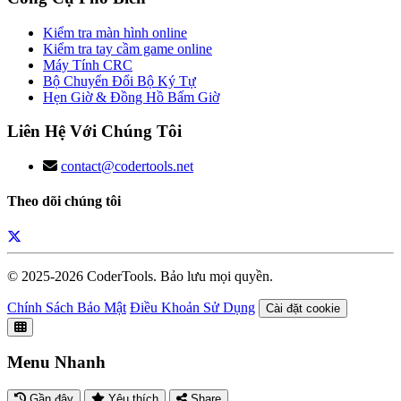
Kiểm tra màn hình online
Kiểm tra tay cầm game online
Máy Tính CRC
Bộ Chuyển Đổi Bộ Ký Tự
Hẹn Giờ & Đồng Hồ Bấm Giờ
Liên Hệ Với Chúng Tôi
contact@codertools.net
Theo dõi chúng tôi
© 2025-
2026
CoderTools. Bảo lưu mọi quyền.
Chính Sách Bảo Mật
Điều Khoản Sử Dụng
Cài đặt cookie
Menu Nhanh
Gần đây
Yêu thích
Share