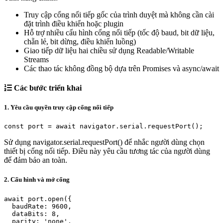
Truy cập cổng nối tiếp gốc của trình duyệt mà không cần cài
đặt trình điều khiển hoặc plugin
Hỗ trợ nhiều cấu hình cổng nối tiếp (tốc độ baud, bit dữ liệu,
chẵn lẻ, bit dừng, điều khiển luồng)
Giao tiếp dữ liệu hai chiều sử dụng Readable/Writable
Streams
Các thao tác không đồng bộ dựa trên Promises và async/await
Các bước triển khai
1. Yêu cầu quyền truy cập cổng nối tiếp
const port = await navigator.serial.requestPort();
Sử dụng navigator.serial.requestPort() để nhắc người dùng chọn
thiết bị cổng nối tiếp. Điều này yêu cầu tương tác của người dùng
để đảm bảo an toàn.
2. Cấu hình và mở cổng
await port.open({

  baudRate: 9600,

  dataBits: 8,

  parity: 'none',
