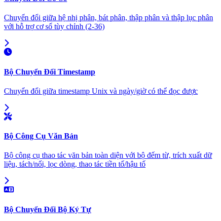
Chuyển đổi giữa hệ nhị phân, bát phân, thập phân và thập lục phân
với hỗ trợ cơ số tùy chỉnh (2-36)
Bộ Chuyển Đổi Timestamp
Chuyển đổi giữa timestamp Unix và ngày/giờ có thể đọc được
Bộ Công Cụ Văn Bản
Bộ công cụ thao tác văn bản toàn diện với bộ đếm từ, trích xuất dữ
liệu, tách/nối, lọc dòng, thao tác tiền tố/hậu tố
Bộ Chuyển Đổi Bộ Ký Tự