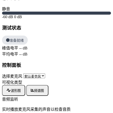
静音
-60 dB
0 dB
测试状态
准备就绪
峰值电平
-- dB
平均电平
-- dB
控制面板
选择麦克风
可视化类型
波形图
频谱图
音频监听
实时播放麦克风采集的声音以检查音质