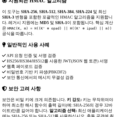
지원되는 HMAC 알고리즘
이 도구는
SHA-256
,
SHA-512
,
SHA-384
,
SHA-224
및 최신
SHA-3
변형을 포함한 포괄적인 HMAC 알고리즘을 지원합니
다. 레거시 지원에는
MD5
및
SHA-1
이 포함됩니다. 핵심 계산
은
HMAC(K, m) = H((K' ⊕ opad) || H((K' ⊕ ipad) || m))
공식을 따릅니다.
일반적인 사용 사례
API 요청 인증 및 서명 검증
HS256/HS384/HS512를 사용한 JWT(JSON 웹 토큰) 서명
웹훅 페이로드 검증
비밀번호 기반 키 파생(PBKDF2)
보안 통신에서의 메시지 무결성 검증
보안 고려 사항
보안은 비밀 키에 크게 의존합니다.
키 강도:
키는 무작위여야
하며 최소한 해시 함수의 출력 길이(예: SHA-256의 경우 32바
이트)만큼 길어야 합니다.
알고리즘 선택:
최신 애플리케이션
에는 SHA-256 또는 SHA-512를 사용하십시오. 충돌 공격에 취