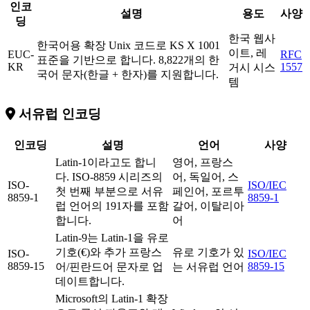
인코
설명
용도
사양
딩
한국 웹사
한국어용 확장 Unix 코드로 KS X 1001
이트, 레
EUC-
RFC
표준을 기반으로 합니다. 8,822개의 한
KR
1557
거시 시스
국어 문자(한글 + 한자)를 지원합니다.
템
서유럽 인코딩
인코딩
설명
언어
사양
Latin-1이라고도 합니
영어, 프랑스
다. ISO-8859 시리즈의
어, 독일어, 스
ISO-
ISO/IEC
첫 번째 부분으로 서유
페인어, 포르투
8859-1
8859-1
럽 언어의 191자를 포함
갈어, 이탈리아
합니다.
어
Latin-9는 Latin-1을 유로
기호(€)와 추가 프랑스
유로 기호가 있
ISO-
ISO/IEC
8859-15
8859-15
어/핀란드어 문자로 업
는 서유럽 언어
데이트합니다.
Microsoft의 Latin-1 확장