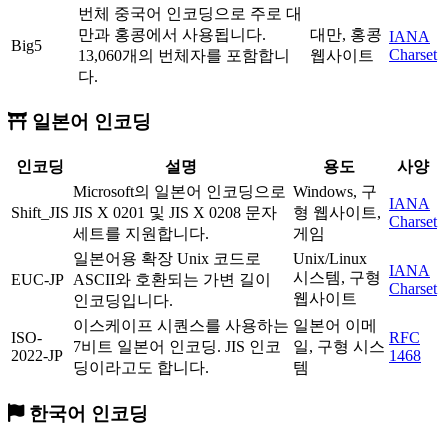
번체 중국어 인코딩으로 주로 대
만과 홍콩에서 사용됩니다.
대만, 홍콩
IANA
Big5
Charset
13,060개의 번체자를 포함합니
웹사이트
다.
일본어 인코딩
인코딩
설명
용도
사양
Microsoft의 일본어 인코딩으로
Windows, 구
IANA
Shift_JIS
JIS X 0201 및 JIS X 0208 문자
형 웹사이트,
Charset
세트를 지원합니다.
게임
일본어용 확장 Unix 코드로
Unix/Linux
IANA
시스템, 구형
EUC-JP
ASCII와 호환되는 가변 길이
Charset
웹사이트
인코딩입니다.
이스케이프 시퀀스를 사용하는
일본어 이메
ISO-
RFC
7비트 일본어 인코딩. JIS 인코
일, 구형 시스
2022-JP
1468
딩이라고도 합니다.
템
한국어 인코딩