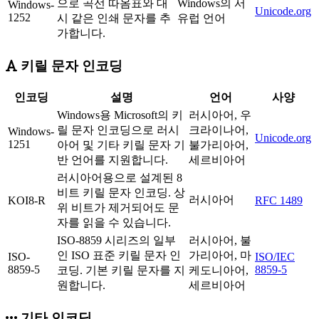
으로 곡선 따옴표와 대
Windows의 서
Windows-
Unicode.org
1252
시 같은 인쇄 문자를 추
유럽 언어
가합니다.
키릴 문자 인코딩
인코딩
설명
언어
사양
Windows용 Microsoft의 키
러시아어, 우
릴 문자 인코딩으로 러시
크라이나어,
Windows-
Unicode.org
1251
아어 및 기타 키릴 문자 기
불가리아어,
반 언어를 지원합니다.
세르비아어
러시아어용으로 설계된 8
비트 키릴 문자 인코딩. 상
러시아어
KOI8-R
RFC 1489
위 비트가 제거되어도 문
자를 읽을 수 있습니다.
ISO-8859 시리즈의 일부
러시아어, 불
인 ISO 표준 키릴 문자 인
가리아어, 마
ISO-
ISO/IEC
8859-5
8859-5
코딩. 기본 키릴 문자를 지
케도니아어,
원합니다.
세르비아어
기타 인코딩