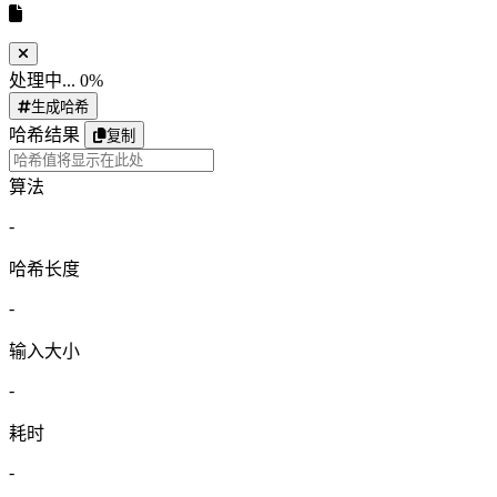
处理中...
0%
生成哈希
哈希结果
复制
算法
-
哈希长度
-
输入大小
-
耗时
-