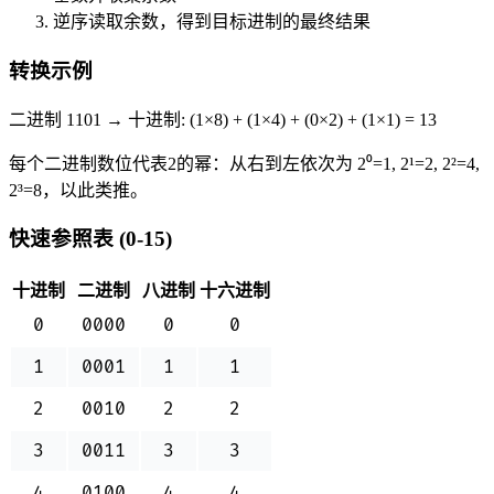
逆序读取余数，得到目标进制的最终结果
转换示例
二进制 1101 → 十进制: (1×8) + (1×4) + (0×2) + (1×1) = 13
每个二进制数位代表2的幂：从右到左依次为 2⁰=1, 2¹=2, 2²=4,
2³=8，以此类推。
快速参照表 (0-15)
十进制
二进制
八进制
十六进制
0
0000
0
0
1
0001
1
1
2
0010
2
2
3
0011
3
3
4
0100
4
4