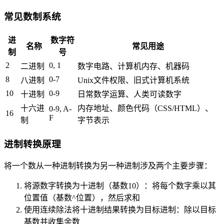
常见数制系统
进
数字符
名称
常见用途
制
号
2
0, 1
二进制
数字电路、计算机内存、机器码
8
0-7
八进制
Unix文件权限、旧式计算机系统
10
0-9
十进制
日常数学运算、人类可读数字
十六进
内存地址、颜色代码（CSS/HTML）、
0-9, A-
16
F
制
字节表示
进制转换原理
将一个数从一种进制转换为另一种进制涉及两个主要步骤：
将源数字转换为十进制（基数10）：将每个数字乘以其
位置值（基数^位置），然后求和
使用连续除法将十进制结果转换为目标进制：除以目标
基数并收集余数