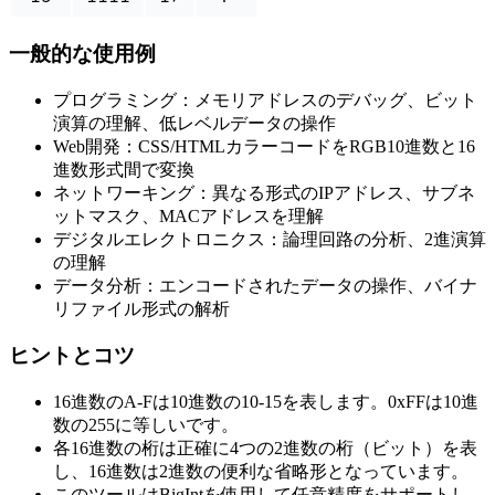
一般的な使用例
プログラミング：メモリアドレスのデバッグ、ビット
演算の理解、低レベルデータの操作
Web開発：CSS/HTMLカラーコードをRGB10進数と16
進数形式間で変換
ネットワーキング：異なる形式のIPアドレス、サブネ
ットマスク、MACアドレスを理解
デジタルエレクトロニクス：論理回路の分析、2進演算
の理解
データ分析：エンコードされたデータの操作、バイナ
リファイル形式の解析
ヒントとコツ
16進数のA-Fは10進数の10-15を表します。0xFFは10進
数の255に等しいです。
各16進数の桁は正確に4つの2進数の桁（ビット）を表
し、16進数は2進数の便利な省略形となっています。
このツールはBigIntを使用して任意精度をサポートし、