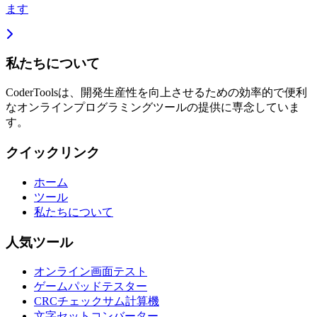
ます
私たちについて
CoderToolsは、開発生産性を向上させるための効率的で便利
なオンラインプログラミングツールの提供に専念していま
す。
クイックリンク
ホーム
ツール
私たちについて
人気ツール
オンライン画面テスト
ゲームパッドテスター
CRCチェックサム計算機
文字セットコンバーター