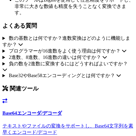
非常に大きな数値も精度を失うことなく変換できま
す。
よくある質問
数の基数とは何ですか？進数変換はどのように機能しま
すか？
プログラマーが16進数をよく使う理由は何ですか？
2進数、8進数、16進数の違いは何ですか？
負の数を2進数に変換するにはどうすればよいですか？
Base32やBase58エンコーディングとは何ですか？
関連ツール
Base64エンコーダ/デコーダ
テキストやファイルの変換をサポートし、Base64文字列を素
早くエンコード/デコード