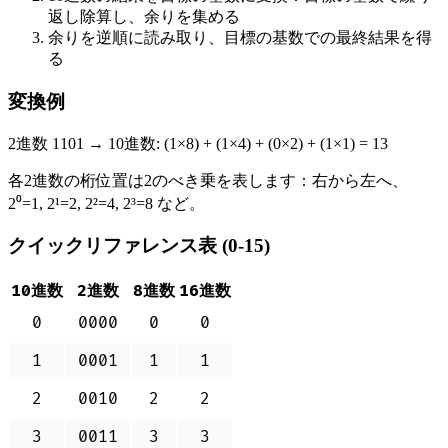
返し除算し、余りを集める
余りを逆順に読み取り、目標の基数での最終結果を得
る
変換例
2進数 1101 → 10進数: (1×8) + (1×4) + (0×2) + (1×1) = 13
各2進数の桁位置は2のべき乗を表します：右から左へ、
2⁰=1, 2¹=2, 2²=4, 2³=8 など。
クイックリファレンス表 (0-15)
10進数
2進数
8進数
16進数
0
0000
0
0
1
0001
1
1
2
0010
2
2
3
0011
3
3