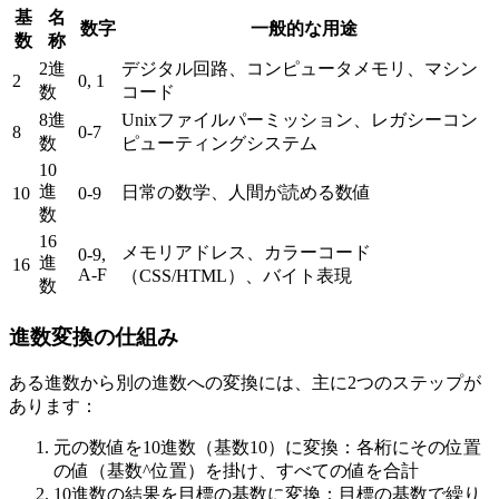
基
名
数字
一般的な用途
数
称
2進
デジタル回路、コンピュータメモリ、マシン
2
0, 1
数
コード
8進
Unixファイルパーミッション、レガシーコン
8
0-7
数
ピューティングシステム
10
進
日常の数学、人間が読める数値
10
0-9
数
16
メモリアドレス、カラーコード
0-9,
進
16
A-F
（CSS/HTML）、バイト表現
数
進数変換の仕組み
ある進数から別の進数への変換には、主に2つのステップが
あります：
元の数値を10進数（基数10）に変換：各桁にその位置
の値（基数^位置）を掛け、すべての値を合計
10進数の結果を目標の基数に変換：目標の基数で繰り