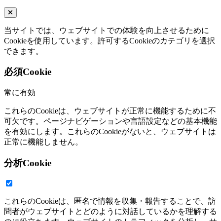
当サイトでは、ウェブサイトでの体験を向上させるために
Cookieを使用しています。許可するCookieのカテゴリを選択
できます。
必須Cookie
常に有効
これらのCookieは、ウェブサイトが正常に機能するために不
可欠です。ページナビゲーションや言語設定などの基本機能
を有効にします。これらのCookieがないと、ウェブサイトは
正常に機能しません。
分析Cookie
これらのCookieは、匿名で情報を収集・報告することで、訪
問者がウェブサイトとどのように対話しているかを理解する