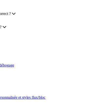
rrect ?
?
t débogage
onnalisée et styles flux/bloc