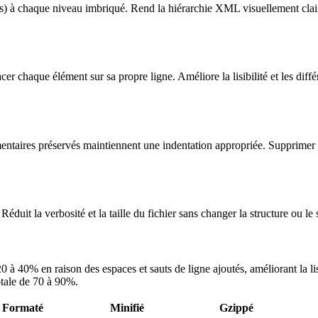
ns) à chaque niveau imbriqué. Rend la hiérarchie XML visuellement cla
acer chaque élément sur sa propre ligne. Améliore la lisibilité et les di
taires préservés maintiennent une indentation appropriée. Supprimer le
éduit la verbosité et la taille du fichier sans changer la structure ou l
 40% en raison des espaces et sauts de ligne ajoutés, améliorant la lisi
otale de 70 à 90%.
Formaté
Minifié
Gzippé