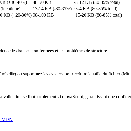
 KB (+30-40%)
48-50 KB
~8-12 KB (80-85% total)
(identique)
13-14 KB (-30-35%)
~3-4 KB (80-85% total)
30 KB (+20-30%)
98-100 KB
~15-20 KB (80-85% total)
ence les balises non fermées et les problèmes de structure.
bellir) ou supprimez les espaces pour réduire la taille du fichier (Mini
a validation se font localement via JavaScript, garantissant une confide
L MDN