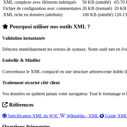
XML complexe avec éléments imbriqués
50 KB (minifié)
65-70
Fichier de configuration avec commentaires
20 KB (formaté)
20 KB 
XML riche en données (attributs)
100 KB (minifié)
120-1
Pourquoi utiliser nos outils XML ?
Validation instantanée
Détectez immédiatement les erreurs de syntaxe. Notre outil met en évid
Embellir & Minifier
Convertissez le XML compacté en une structure arborescente lisible (Em
Traitement sécurisé côté client
Vos données ne quittent jamais votre navigateur. Tout le formatage et l
Références
Spécification XML du W3C
Wikipédia - XML
Guide XM
Questions fréquentes