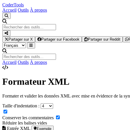
Coder
Tools
Accueil
Outils
À propos
Partager sur X
Partager sur Facebook
Partager sur Reddit
Accueil
Outils
À propos
Formateur XML
Formater et valider les données XML avec mise en évidence de la syn
Taille d'indentation :
Conserver les commentaires
Réduire les balises vides
Entrée XML
Exemple