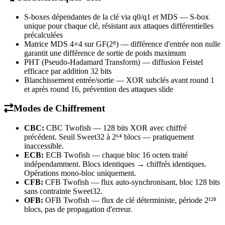
S-boxes dépendantes de la clé via q0/q1 et MDS — S-box
unique pour chaque clé, résistant aux attaques différentielles
précalculées
Matrice MDS 4×4 sur GF(2⁸) — différence d'entrée non nulle
garantit une différence de sortie de poids maximum
PHT (Pseudo-Hadamard Transform) — diffusion Feistel
efficace par addition 32 bits
Blanchissement entrée/sortie — XOR subclés avant round 1
et après round 16, prévention des attaques slide
Modes de Chiffrement
CBC:
CBC Twofish — 128 bits XOR avec chiffré
précédent. Seuil Sweet32 à 2⁶⁴ blocs — pratiquement
inaccessible.
ECB:
ECB Twofish — chaque bloc 16 octets traité
indépendamment. Blocs identiques → chiffrés identiques.
Opérations mono-bloc uniquement.
CFB:
CFB Twofish — flux auto-synchronisant, bloc 128 bits
sans contrainte Sweet32.
OFB:
OFB Twofish — flux de clé déterministe, période 2¹²⁸
blocs, pas de propagation d'erreur.