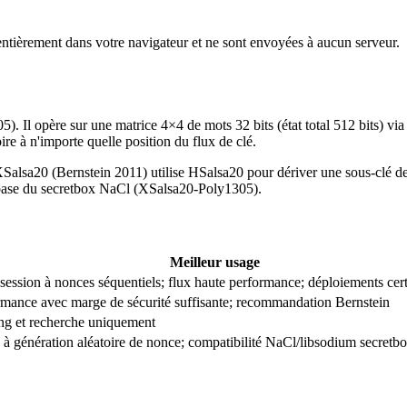
entièrement dans votre navigateur et ne sont envoyées à aucun serveur.
5). Il opère sur une matrice 4×4 de mots 32 bits (état total 512 bits) 
re à n'importe quelle position du flux de clé.
alsa20 (Bernstein 2011) utilise HSalsa20 pour dériver une sous-clé de 
la base du secretbox NaCl (XSalsa20-Poly1305).
Meilleur usage
session à nonces séquentiels; flux haute performance; déploiements c
mance avec marge de sécurité suffisante; recommandation Bernstein
g et recherche uniquement
 à génération aléatoire de nonce; compatibilité NaCl/libsodium secretb