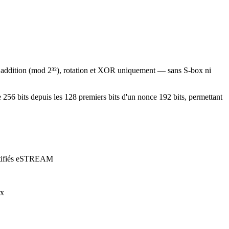
via addition (mod 2³²), rotation et XOR uniquement — sans S-box ni
256 bits depuis les 128 premiers bits d'un nonce 192 bits, permettant
ertifiés eSTREAM
ox