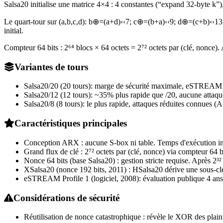
Salsa20 initialise une matrice 4×4 : 4 constantes (“expand 32-byte k”)
Le quart-tour sur (a,b,c,d): b⊕=(a+d)‹‹7; c⊕=(b+a)‹‹9; d⊕=(c+b)‹‹13;
initial.
Compteur 64 bits : 2⁶⁴ blocs × 64 octets = 2⁷² octets par (clé, nonce). 
Variantes de tours
Salsa20/20 (20 tours): marge de sécurité maximale, eSTREAM n
Salsa20/12 (12 tours): ~35% plus rapide que /20, aucune atta
Salsa20/8 (8 tours): le plus rapide, attaques réduites connue
Caractéristiques principales
Conception ARX : aucune S-box ni table. Temps d'exécution ind
Grand flux de clé : 2⁷² octets par (clé, nonce) via compteur 64 bi
Nonce 64 bits (base Salsa20) : gestion stricte requise. Après 2³
XSalsa20 (nonce 192 bits, 2011) : HSalsa20 dérive une sous-cl
eSTREAM Profile 1 (logiciel, 2008): évaluation publique 4 ans.
Considérations de sécurité
Réutilisation de nonce catastrophique : révèle le XOR des plaint