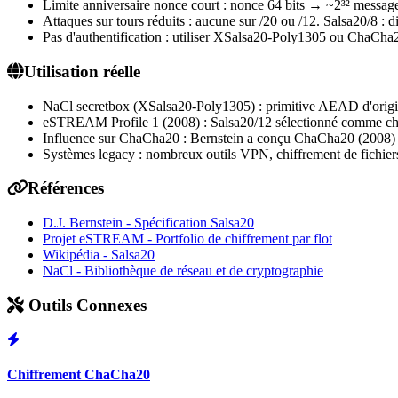
Limite anniversaire nonce court : nonce 64 bits → ~2³² message
Attaques sur tours réduits : aucune sur /20 ou /12. Salsa20/8 :
Pas d'authentification : utiliser XSalsa20-Poly1305 ou ChaC
Utilisation réelle
NaCl secretbox (XSalsa20-Poly1305) : primitive AEAD d'origin
eSTREAM Profile 1 (2008) : Salsa20/12 sélectionné comme chif
Influence sur ChaCha20 : Bernstein a conçu ChaCha20 (2008) c
Systèmes legacy : nombreux outils VPN, chiffrement de fichie
Références
D.J. Bernstein - Spécification Salsa20
Projet eSTREAM - Portfolio de chiffrement par flot
Wikipédia - Salsa20
NaCl - Bibliothèque de réseau et de cryptographie
Outils Connexes
Chiffrement ChaCha20