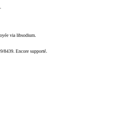
.
oyée via libsodium.
39/8439. Encore supporté.