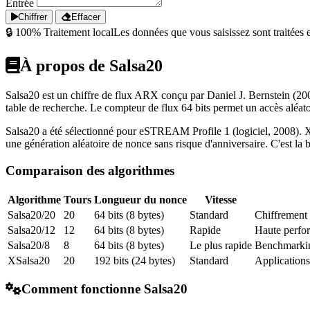
Entrée
Chiffrer
Effacer
🔒 100% Traitement local
Les données que vous saisissez sont traitées 
À propos de Salsa20
Salsa20 est un chiffre de flux ARX conçu par Daniel J. Bernstein (200
table de recherche. Le compteur de flux 64 bits permet un accès aléatoi
Salsa20 a été sélectionné pour eSTREAM Profile 1 (logiciel, 2008). XS
une génération aléatoire de nonce sans risque d'anniversaire. C'est 
Comparaison des algorithmes
Algorithme
Tours
Longueur du nonce
Vitesse
Salsa20/20
20
64 bits (8 bytes)
Standard
Chiffrement 
Salsa20/12
12
64 bits (8 bytes)
Rapide
Haute perfor
Salsa20/8
8
64 bits (8 bytes)
Le plus rapide
Benchmarkin
XSalsa20
20
192 bits (24 bytes)
Standard
Applications
Comment fonctionne Salsa20