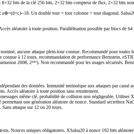
, 8×32 bits de la clé 256 bits, 2×32 bits compteur de flux, 2×32 bits non
 a⊕=(d+c)‹‹18. Un double tour = tour colonne + tour diagonal. Salsa20/
Accès aléatoire à toute position. Parallélisation possible par blocs de 64
ominé, aucune attaque plein-tour connue. Recommandé pour toutes les 
que connue à 12 tours, recommandation de performance Bernstein, eSTR
s (Aumasson 2008, 2²⁴⁹). Non recommandé pour les usages sécurisés. B
épendant des données. Immunité intrinsèque aux attaques par canal aux
ts. Accès aléatoire à toute position sans retraitement.
² messages même clé, probabilité de collision non négligeable. Utiliser 
é permettant une génération aléatoire de nonce. Standard secretbox NaC
 Sans attaque sur 12 ou 20 tours.
exts. Nonces uniques obligatoires. XSalsa20 à nonce 192 bits aléatoire 