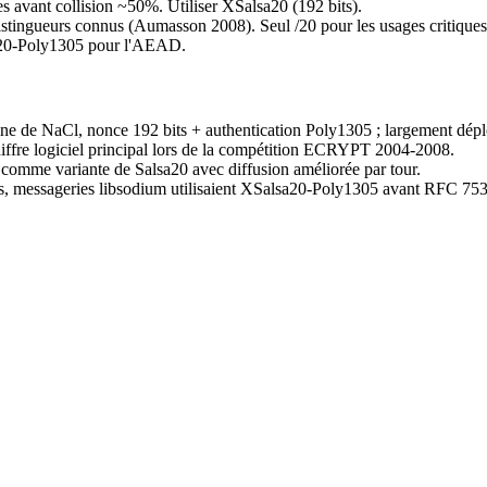
s avant collision ~50%. Utiliser XSalsa20 (192 bits).
 distingueurs connus (Aumasson 2008). Seul /20 pour les usages critiques
ha20-Poly1305 pour l'AEAD.
e de NaCl, nonce 192 bits + authentication Poly1305 ; largement dépl
fre logiciel principal lors de la compétition ECRYPT 2004-2008.
omme variante de Salsa20 avec diffusion améliorée par tour.
rs, messageries libsodium utilisaient XSalsa20-Poly1305 avant RFC 75