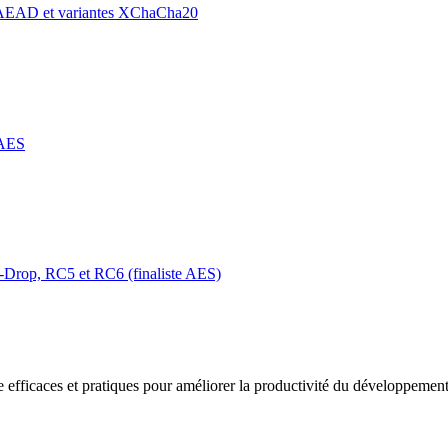
 AEAD et variantes XChaCha20
e AES
4-Drop, RC5 et RC6 (finaliste AES)
 efficaces et pratiques pour améliorer la productivité du développement