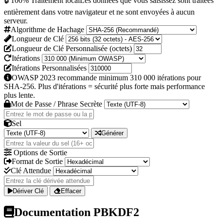
🔒 100% Traitement local
Les données que vous saisissez sont traitées
entièrement dans votre navigateur et ne sont envoyées à aucun
serveur.
Algorithme de Hachage
Longueur de Clé
Longueur de Clé Personnalisée (octets)
Itérations
Itérations Personnalisées
OWASP 2023 recommande minimum 310 000 itérations pour
SHA-256. Plus d'itérations = sécurité plus forte mais performance
plus lente.
Mot de Passe / Phrase Secrète
Sel
Générer
Options de Sortie
Format de Sortie
Clé Attendue
Dériver Clé
Effacer
Documentation PBKDF2