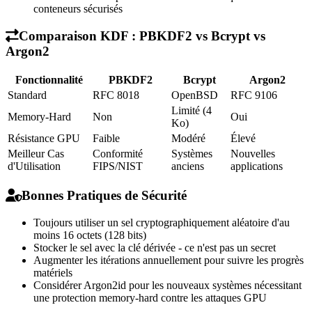
conteneurs sécurisés
Comparaison KDF : PBKDF2 vs Bcrypt vs
Argon2
Fonctionnalité
PBKDF2
Bcrypt
Argon2
Standard
RFC 8018
OpenBSD
RFC 9106
Limité (4
Memory-Hard
Non
Oui
Ko)
Résistance GPU
Faible
Modéré
Élevé
Meilleur Cas
Conformité
Systèmes
Nouvelles
d'Utilisation
FIPS/NIST
anciens
applications
Bonnes Pratiques de Sécurité
Toujours utiliser un sel cryptographiquement aléatoire d'au
moins 16 octets (128 bits)
Stocker le sel avec la clé dérivée - ce n'est pas un secret
Augmenter les itérations annuellement pour suivre les progrès
matériels
Considérer Argon2id pour les nouveaux systèmes nécessitant
une protection memory-hard contre les attaques GPU