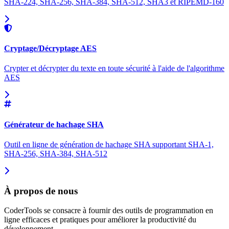
SHA-224, SHA-256, SHA-384, SHA-512, SHA3 et RIPEMD-160
Cryptage/Décryptage AES
Crypter et décrypter du texte en toute sécurité à l'aide de l'algorithme
AES
Générateur de hachage SHA
Outil en ligne de génération de hachage SHA supportant SHA-1,
SHA-256, SHA-384, SHA-512
À propos de nous
CoderTools se consacre à fournir des outils de programmation en
ligne efficaces et pratiques pour améliorer la productivité du
développement.