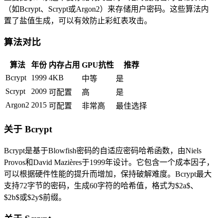
（如Bcrypt、Scrypt或Argon2）来存储用户密码。这些算法内
置了盐值生成，可以有效防止彩虹表攻击。
算法对比
算法
年份
内存占用
GPU抗性
推荐
Bcrypt
1999
4KB
中等
是
Scrypt
2009
可配置
高
是
Argon2
2015
可配置
非常高
最佳选择
关于 Bcrypt
Bcrypt是基于Blowfish密码的自适应密码哈希函数，由Niels
Provos和David Mazières于1999年设计。它包含一个成本因子，
可以根据硬件性能的提升而增加，保持破解难度。Bcrypt最大
支持72字节的密码，生成60字符的哈希值，格式为$2a$、
$2b$或$2y$前缀。