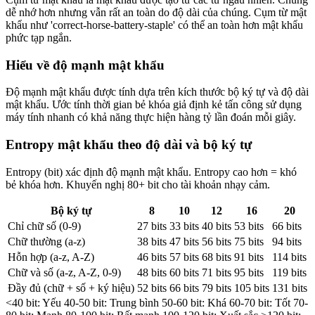
dễ nhớ hơn nhưng vẫn rất an toàn do độ dài của chúng. Cụm từ mật
khẩu như 'correct-horse-battery-staple' có thể an toàn hơn mật khẩu
phức tạp ngắn.
Hiểu về độ mạnh mật khẩu
Độ mạnh mật khẩu được tính dựa trên kích thước bộ ký tự và độ dài
mật khẩu. Ước tính thời gian bẻ khóa giả định kẻ tấn công sử dụng
máy tính nhanh có khả năng thực hiện hàng tỷ lần đoán mỗi giây.
Entropy mật khẩu theo độ dài và bộ ký tự
Entropy (bit) xác định độ mạnh mật khẩu. Entropy cao hơn = khó
bẻ khóa hơn. Khuyến nghị 80+ bit cho tài khoản nhạy cảm.
Bộ ký tự
8
10
12
16
20
Chỉ chữ số (0-9)
27 bits
33 bits
40 bits
53 bits
66 bits
Chữ thường (a-z)
38 bits
47 bits
56 bits
75 bits
94 bits
Hỗn hợp (a-z, A-Z)
46 bits
57 bits
68 bits
91 bits
114 bits
Chữ và số (a-z, A-Z, 0-9)
48 bits
60 bits
71 bits
95 bits
119 bits
Đầy đủ (chữ + số + ký hiệu)
52 bits
66 bits
79 bits
105 bits
131 bits
<40 bit: Yếu
40-50 bit: Trung bình
50-60 bit: Khá
60-70 bit: Tốt
70-