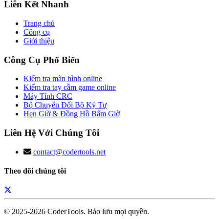
Liên Kết Nhanh
Trang chủ
Công cụ
Giới thiệu
Công Cụ Phổ Biến
Kiểm tra màn hình online
Kiểm tra tay cầm game online
Máy Tính CRC
Bộ Chuyển Đổi Bộ Ký Tự
Hẹn Giờ & Đồng Hồ Bấm Giờ
Liên Hệ Với Chúng Tôi
contact@codertools.net
Theo dõi chúng tôi
© 2025-
2026
CoderTools. Bảo lưu mọi quyền.