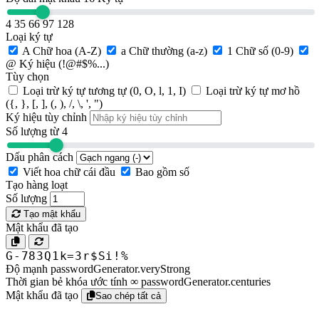
4
35
66
97
128
Loại ký tự
A
Chữ hoa (A-Z)
a
Chữ thường (a-z)
1
Chữ số (0-9)
@
Ký hiệu (!@#$%...)
Tùy chọn
Loại trừ ký tự tương tự (0, O, l, 1, I)
Loại trừ ký tự mơ hồ
({, }, [, ], (, ), /, \, ', ")
Ký hiệu tùy chỉnh
Số lượng từ
4
Dấu phân cách
Viết hoa chữ cái đầu
Bao gồm số
Tạo hàng loạt
Số lượng
Tạo mật khẩu
Mật khẩu đã tạo
G-783Q1k=3r$Si!%
Độ mạnh
passwordGenerator.veryStrong
Thời gian bẻ khóa ước tính
∞ passwordGenerator.centuries
Mật khẩu đã tạo
Sao chép tất cả