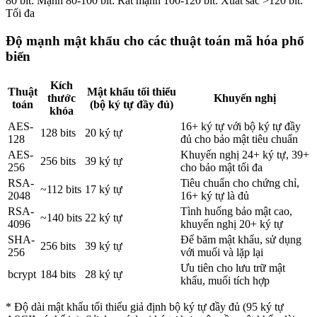
80 bit: Mạnh
80-100 bit: Rất mạnh
100-120 bit: Xuất sắc
>120 bit:
Tối đa
Độ mạnh mật khẩu cho các thuật toán mã hóa phổ
biến
Kích
Thuật
Mật khẩu tối thiểu
thước
Khuyến nghị
toán
(bộ ký tự đầy đủ)
khóa
AES-
16+ ký tự với bộ ký tự đầy
128 bits
20
ký tự
128
đủ cho bảo mật tiêu chuẩn
AES-
Khuyến nghị 24+ ký tự, 39+
256 bits
39
ký tự
256
cho bảo mật tối đa
RSA-
Tiêu chuẩn cho chứng chỉ,
~112 bits
17
ký tự
2048
16+ ký tự là đủ
RSA-
Tình huống bảo mật cao,
~140 bits
22
ký tự
4096
khuyến nghị 20+ ký tự
SHA-
Để băm mật khẩu, sử dụng
256 bits
39
ký tự
256
với muối và lặp lại
Ưu tiên cho lưu trữ mật
bcrypt
184 bits
28
ký tự
khẩu, muối tích hợp
* Độ dài mật khẩu tối thiểu giả định bộ ký tự đầy đủ (95 ký tự