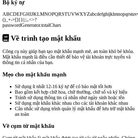
Bộ ký tự
ABCDEFGHIJKLMNOPQRSTUVWXYZabcdefghijklmnopqrstuv
()_+-=[]{}|;:,.<>?
passwordGenerator.totalChars
Về trình tạo mật khẩu
Công cụ này giúp bạn tạo mật khẩu mạnh mẽ, an toàn khó bẻ khóa.
Mật khẩu mạnh là điều cần thiết để bảo vệ tài khoản trực tuyến và
thông tin cá nhân của bạn.
Mẹo cho mật khẩu mạnh
Sử dụng ít nhất 12-16 ký tự để có bảo mật tốt hơn
Bao gồm kết hợp chữ hoa, chữ thường, chữ số và ký hiệu
Tránh sử dụng thông tin cá nhân như ngày sinh hoặc tên
Sử dụng mật khẩu khác nhau cho các tài khoản khác nhau
Cân nhắc sử dụng trình quản lý mật khẩu để lưu trữ mật khẩu
an toàn
Về cụm từ mật khẩu
Cụm từ mật khẩu là mật khẩu được tạo từ các từ ngẫu nhiên. Chúng