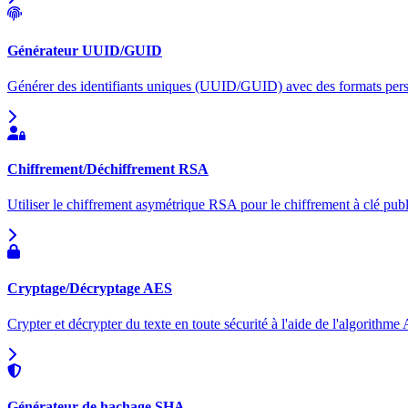
Générateur UUID/GUID
Générer des identifiants uniques (UUID/GUID) avec des formats pers
Chiffrement/Déchiffrement RSA
Utiliser le chiffrement asymétrique RSA pour le chiffrement à clé publi
Cryptage/Décryptage AES
Crypter et décrypter du texte en toute sécurité à l'aide de l'algorithm
Générateur de hachage SHA