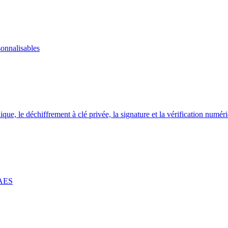
onnalisables
que, le déchiffrement à clé privée, la signature et la vérification numér
e AES