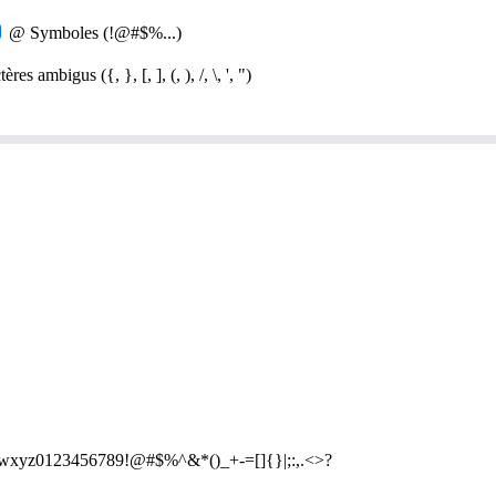
@
Symboles (!@#$%...)
res ambigus ({, }, [, ], (, ), /, \, ', ")
0123456789!@#$%^&*()_+-=[]{}|;:,.<>?