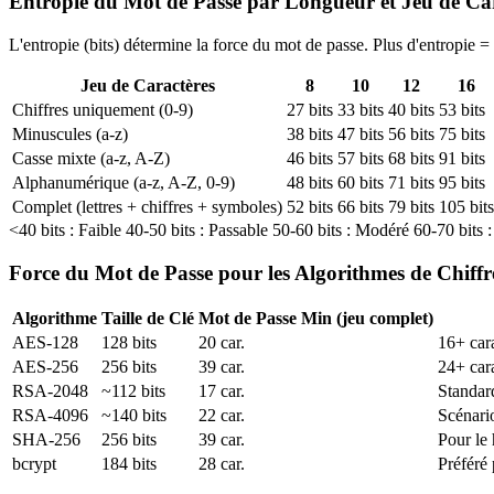
Entropie du Mot de Passe par Longueur et Jeu de Ca
L'entropie (bits) détermine la force du mot de passe. Plus d'entropie =
Jeu de Caractères
8
10
12
16
Chiffres uniquement (0-9)
27 bits
33 bits
40 bits
53 bits
Minuscules (a-z)
38 bits
47 bits
56 bits
75 bits
Casse mixte (a-z, A-Z)
46 bits
57 bits
68 bits
91 bits
Alphanumérique (a-z, A-Z, 0-9)
48 bits
60 bits
71 bits
95 bits
Complet (lettres + chiffres + symboles)
52 bits
66 bits
79 bits
105 bits
<40 bits : Faible
40-50 bits : Passable
50-60 bits : Modéré
60-70 bits 
Force du Mot de Passe pour les Algorithmes de Chiff
Algorithme
Taille de Clé
Mot de Passe Min (jeu complet)
AES-128
128 bits
20
car.
16+ cara
AES-256
256 bits
39
car.
24+ car
RSA-2048
~112 bits
17
car.
Standard
RSA-4096
~140 bits
22
car.
Scénari
SHA-256
256 bits
39
car.
Pour le 
bcrypt
184 bits
28
car.
Préféré 