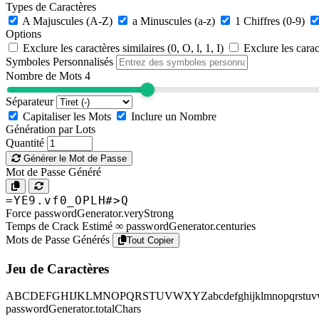
Types de Caractères
A
Majuscules (A-Z)
a
Minuscules (a-z)
1
Chiffres (0-9)
Options
Exclure les caractères similaires (0, O, l, 1, I)
Exclure les caractè
Symboles Personnalisés
Nombre de Mots
4
Séparateur
Capitaliser les Mots
Inclure un Nombre
Génération par Lots
Quantité
Générer le Mot de Passe
Mot de Passe Généré
=YE9.vf0_OPLH#>Q
Force
passwordGenerator.veryStrong
Temps de Crack Estimé
∞ passwordGenerator.centuries
Mots de Passe Générés
Tout Copier
Jeu de Caractères
ABCDEFGHIJKLMNOPQRSTUVWXYZabcdefghijklmnopqrstuvwxyz
passwordGenerator.totalChars