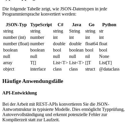
Die folgende Tabelle zeigt, wie JSON-Datentypen in jede
Programmiersprache konvertiert werden:
JSON-Typ
TypeScript
C#
Java
Go
Python
string
string
string
String
string
str
number (int)
number
int
int
int
int
number (float)
number
double
double
float64
float
boolean
boolean
bool
boolean
bool
bool
null
null
null
null
nil
None
array
T[]
List<T>
List<T>
[]T
List[T]
object
interface
class
class
struct
@dataclass
Häufige Anwendungsfälle
API-Entwicklung
Bei der Arbeit mit REST-APIs konvertieren Sie die JSON-
Antwortstruktur in typisierte Modelle. Dies ermöglicht Typprüfung,
Autovervollständigung und erkennt potenzielle Fehler zur
Kompilierzeit statt zur Laufzeit.