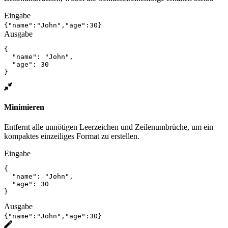
Eingabe
{"name":"John","age":30}
Ausgabe
{

  "name": "John",

  "age": 30

}
Minimieren
Entfernt alle unnötigen Leerzeichen und Zeilenumbrüche, um ein
kompaktes einzeiliges Format zu erstellen.
Eingabe
{

  "name": "John",

  "age": 30

}
Ausgabe
{"name":"John","age":30}