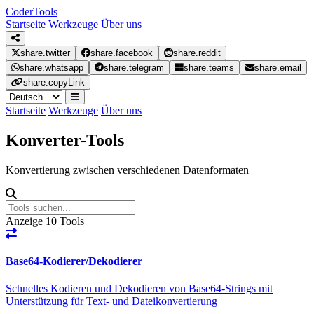
Coder
Tools
Startseite
Werkzeuge
Über uns
share.twitter
share.facebook
share.reddit
share.whatsapp
share.telegram
share.teams
share.email
share.copyLink
Startseite
Werkzeuge
Über uns
Konverter-Tools
Konvertierung zwischen verschiedenen Datenformaten
Anzeige
10
Tools
Base64-Kodierer/Dekodierer
Schnelles Kodieren und Dekodieren von Base64-Strings mit
Unterstützung für Text- und Dateikonvertierung