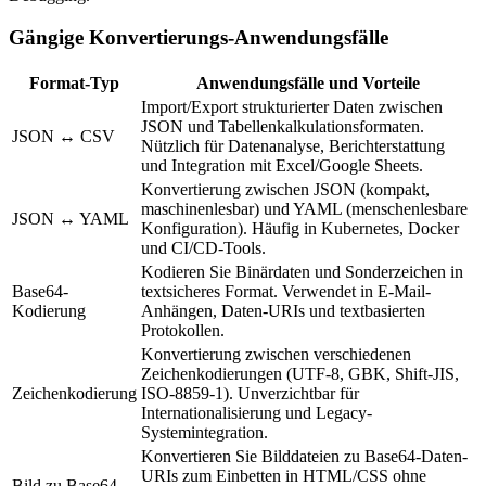
Gängige Konvertierungs-Anwendungsfälle
Format-Typ
Anwendungsfälle und Vorteile
Import/Export strukturierter Daten zwischen
JSON und Tabellenkalkulationsformaten.
JSON ↔ CSV
Nützlich für Datenanalyse, Berichterstattung
und Integration mit Excel/Google Sheets.
Konvertierung zwischen JSON (kompakt,
maschinenlesbar) und YAML (menschenlesbare
JSON ↔ YAML
Konfiguration). Häufig in Kubernetes, Docker
und CI/CD-Tools.
Kodieren Sie Binärdaten und Sonderzeichen in
Base64-
textsicheres Format. Verwendet in E-Mail-
Kodierung
Anhängen, Daten-URIs und textbasierten
Protokollen.
Konvertierung zwischen verschiedenen
Zeichenkodierungen (UTF-8, GBK, Shift-JIS,
Zeichenkodierung
ISO-8859-1). Unverzichtbar für
Internationalisierung und Legacy-
Systemintegration.
Konvertieren Sie Bilddateien zu Base64-Daten-
URIs zum Einbetten in HTML/CSS ohne
Bild zu Base64