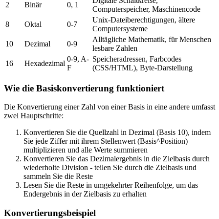
Digitale Schaltkreise,
2
Binär
0, 1
Computerspeicher, Maschinencode
Unix-Dateiberechtigungen, ältere
8
Oktal
0-7
Computersysteme
Alltägliche Mathematik, für Menschen
10
Dezimal
0-9
lesbare Zahlen
0-9, A-
Speicheradressen, Farbcodes
16
Hexadezimal
F
(CSS/HTML), Byte-Darstellung
Wie die Basiskonvertierung funktioniert
Die Konvertierung einer Zahl von einer Basis in eine andere umfasst
zwei Hauptschritte:
Konvertieren Sie die Quellzahl in Dezimal (Basis 10), indem
Sie jede Ziffer mit ihrem Stellenwert (Basis^Position)
multiplizieren und alle Werte summieren
Konvertieren Sie das Dezimalergebnis in die Zielbasis durch
wiederholte Division - teilen Sie durch die Zielbasis und
sammeln Sie die Reste
Lesen Sie die Reste in umgekehrter Reihenfolge, um das
Endergebnis in der Zielbasis zu erhalten
Konvertierungsbeispiel