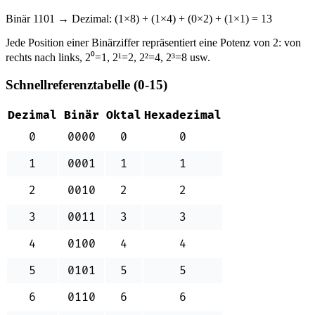
Binär 1101 → Dezimal: (1×8) + (1×4) + (0×2) + (1×1) = 13
Jede Position einer Binärziffer repräsentiert eine Potenz von 2: von
rechts nach links, 2⁰=1, 2¹=2, 2²=4, 2³=8 usw.
Schnellreferenztabelle (0-15)
Dezimal
Binär
Oktal
Hexadezimal
0
0000
0
0
1
0001
1
1
2
0010
2
2
3
0011
3
3
4
0100
4
4
5
0101
5
5
6
0110
6
6