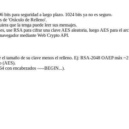
 bits para seguridad a largo plazo. 1024 bits ya no es seguro.
 de 'Oráculo de Relleno'.
iera que la tenga puede leer sus mensajes.
des, use RSA para cifrar una clave AES aleatoria, luego AES para el arc
su navegador mediante Web Crypto API.
ue el tamaño de su clave menos el relleno. Ej: RSA-2048 OAEP máx ~2
co (AES).
e64 con encabezados -----BEGIN...).