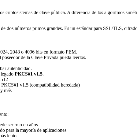
 criptosistemas de clave pública. A diferencia de los algoritmos simé
cto de dos números primos grandes. Es un estándar para SSL/TLS, cifra
1024, 2048 o 4096 bits en formato PEM.
l poseedor de la Clave Privada pueda leerlos.
bar autenticidad.
 legado
PKCS#1 v1.5
.
-512
 PKCS#1 v1.5 (compatibilidad heredada)
 y más
ento:
de ser roto en años
o para la mayoría de aplicaciones
más lento