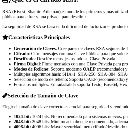
RSA (Rivest–Shamir–Adleman) es uno de los primeros y más utilizados
pública para cifrar y una privada para descifrar.
La seguridad de RSA se basa en la dificultad de factorizar el produ
Características Principales
Generación de Claves
: Cree pares de claves RSA seguras de 
Cifrado
: Cifre mensajes con una Clave Pública para que solo e
Descifrado
: Descifre mensajes usando su Clave Privada.
Firma Digital
: Firme mensajes con una Clave Privada para pro
Modos de Relleno
: Soporta moderno
OAEP
(recomendado) y
Múltiples algoritmos hash: SHA-1, SHA-256, SHA-384, SHA
Selección de modo de relleno: Soporta OAEP (recomendado) y
Formatos múltiples: Entrada/salida soporta Texto, Base64, Hex
Selección de Tamaño de Clave
Elegir el tamaño de clave correcto es crucial para seguridad y rendimi
1024-bit:
1024 bits: No recomendado para sistemas nuevos, pue
2048-bit:
2048 bits: Mínimo actualmente recomendado, adecuad
4096-bit:
4096 bits: Mayor seguridad, pero cifrado/descifrado 