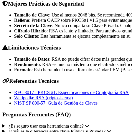
Mejores Prácticas de Seguridad
Tamaño de Clave
: Use al menos 2048 bits. Se recomienda 4096
Relleno
: Prefiera OAEP sobre PKCS#1 v1.5 para evitar ataques
Secreto de la Clave
: Nunca comparta su Clave Privada. Cualqu
Cifrado Híbrido
: RSA es lento y limitado. Para archivos gran
Solo Cliente
: Esta herramienta se ejecuta completamente en 
Limitaciones Técnicas
Tamaño de Datos
: RSA no puede cifrar datos más grandes q
Rendimiento
: RSA es mucho más lento que el cifrado simétri
Formato
: Esta herramienta usa el formato estándar PEM (Bas
Referencias Técnicas
RFC 8017 - PKCS #1: Especificaciones de Criptografía RSA
Wikipedia: RSA (criptosistema)
NIST SP 800-57: Guía de Gestión de Claves
Preguntas Frecuentes (FAQ)
¿Es seguro usar esta herramienta online?
¿Cuál es la diferencia entre clave Pública y Privada?