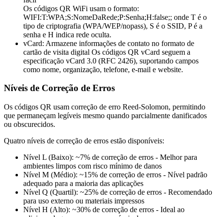
Os códigos QR WiFi usam o formato:
WIFI:T:WPA;S:NomeDaRede;P:Senha;H:false;; onde T é o
tipo de criptografia (WPA/WEP/nopass), S é o SSID, P é a
senha e H indica rede oculta.
vCard: Armazene informações de contato no formato de
cartão de visita digital
Os códigos QR vCard seguem a
especificação vCard 3.0 (RFC 2426), suportando campos
como nome, organização, telefone, e-mail e website.
Níveis de Correção de Erros
Os códigos QR usam correção de erro Reed-Solomon, permitindo
que permaneçam legíveis mesmo quando parcialmente danificados
ou obscurecidos.
Quatro níveis de correção de erros estão disponíveis:
Nível L (Baixo): ~7% de correção de erros - Melhor para
ambientes limpos com risco mínimo de danos
Nível M (Médio): ~15% de correção de erros - Nível padrão
adequado para a maioria das aplicações
Nível Q (Quartil): ~25% de correção de erros - Recomendado
para uso externo ou materiais impressos
Nível H (Alto): ~30% de correção de erros - Ideal ao