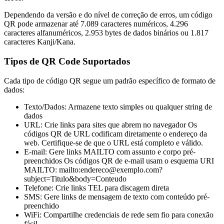
Dependendo da versão e do nível de correção de erros, um código
QR pode armazenar até 7.089 caracteres numéricos, 4.296
caracteres alfanuméricos, 2.953 bytes de dados binários ou 1.817
caracteres Kanji/Kana.
Tipos de QR Code Suportados
Cada tipo de código QR segue um padrão específico de formato de
dados:
Texto/Dados: Armazene texto simples ou qualquer string de
dados
URL: Crie links para sites que abrem no navegador
Os
códigos QR de URL codificam diretamente o endereço da
web. Certifique-se de que o URL está completo e válido.
E-mail: Gere links MAILTO com assunto e corpo pré-
preenchidos
Os códigos QR de e-mail usam o esquema URI
MAILTO: mailto:endereco@exemplo.com?
subject=Titulo&body=Conteudo
Telefone: Crie links TEL para discagem direta
SMS: Gere links de mensagem de texto com conteúdo pré-
preenchido
WiFi: Compartilhe credenciais de rede sem fio para conexão
fácil