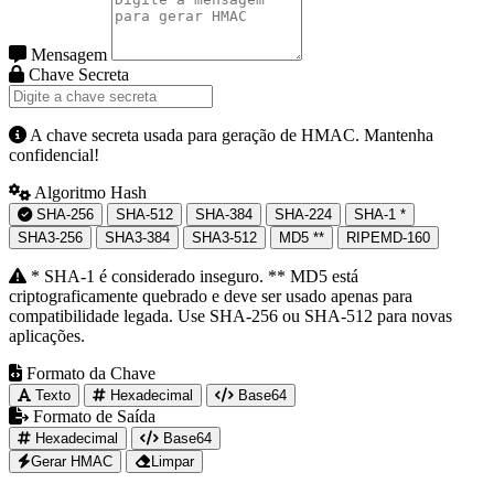
Mensagem
Chave Secreta
A chave secreta usada para geração de HMAC. Mantenha
confidencial!
Algoritmo Hash
SHA-256
SHA-512
SHA-384
SHA-224
SHA-1
*
SHA3-256
SHA3-384
SHA3-512
MD5
**
RIPEMD-160
* SHA-1 é considerado inseguro. ** MD5 está
criptograficamente quebrado e deve ser usado apenas para
compatibilidade legada. Use SHA-256 ou SHA-512 para novas
aplicações.
Formato da Chave
Texto
Hexadecimal
Base64
Formato de Saída
Hexadecimal
Base64
Gerar HMAC
Limpar