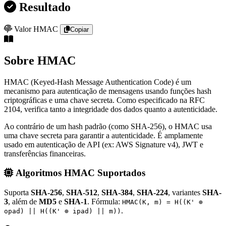
Resultado
Valor HMAC
Copiar
Sobre HMAC
HMAC (Keyed-Hash Message Authentication Code) é um
mecanismo para autenticação de mensagens usando funções hash
criptográficas e uma chave secreta. Como especificado na RFC
2104, verifica tanto a integridade dos dados quanto a autenticidade.
Ao contrário de um hash padrão (como SHA-256), o HMAC usa
uma chave secreta para garantir a autenticidade. É amplamente
usado em autenticação de API (ex: AWS Signature v4), JWT e
transferências financeiras.
Algoritmos HMAC Suportados
Suporta
SHA-256
,
SHA-512
,
SHA-384
,
SHA-224
, variantes
SHA-
3
, além de
MD5
e
SHA-1
. Fórmula:
HMAC(K, m) = H((K' ⊕
.
opad) || H((K' ⊕ ipad) || m))