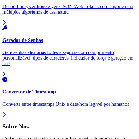
Decodifique, verifique e gere JSON Web Tokens com suporte para
múltiplos algoritmos de assinatura
Gerador de Senhas
Gere senhas aleatórias fortes e seguras com comprimento
personalizável, tipos de caracteres, indicador de força e geração em
lote
Conversor de Timestamp
Converta entre timestamps Unix e data/hora legível por humanos
Sobre Nós
CoderTools é dedicado a fornecer ferramentas de programação