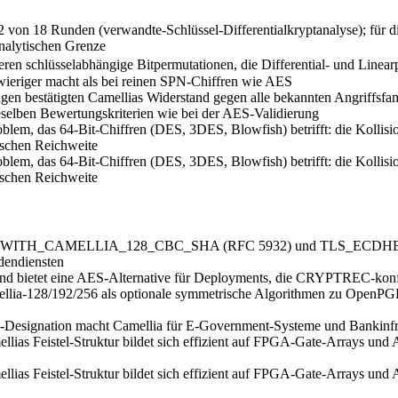
12 von 18 Runden (verwandte-Schlüssel-Differentialkryptanalyse); für die
analytischen Grenze
en schlüsselabhängige Bitpermutationen, die Differential- und Linear
wieriger macht als bei reinen SPN-Chiffren wie AES
tätigten Camellias Widerstand gegen alle bekannten Angriffsfamilien
ieselben Bewertungskriterien wie bei der AES-Validierung
blem, das 64-Bit-Chiffren (DES, 3DES, Blowfish) betrifft: die Kollisio
tischen Reichweite
blem, das 64-Bit-Chiffren (DES, 3DES, Blowfish) betrifft: die Kollisio
tischen Reichweite
 TLS_RSA_WITH_CAMELLIA_128_CBC_SHA (RFC 5932) und TLS_
dendiensten
nd bietet eine AES-Alternative für Deployments, die CRYPTREC-konf
ia-128/192/256 als optionale symmetrische Algorithmen zu OpenPGP 
esignation macht Camellia für E-Government-Systeme und Bankinfrastr
lias Feistel-Struktur bildet sich effizient auf FPGA-Gate-Arrays un
lias Feistel-Struktur bildet sich effizient auf FPGA-Gate-Arrays un