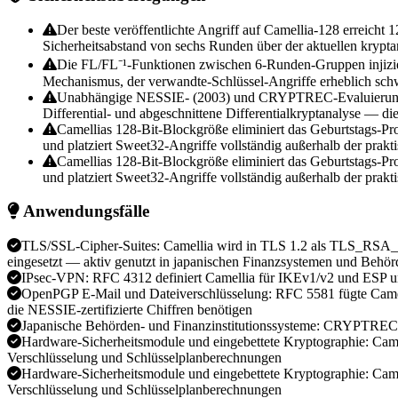
Der beste veröffentlichte Angriff auf Camellia-128 erreicht 
Sicherheitsabstand von sechs Runden über der aktuellen krypt
Die FL/FL⁻¹-Funktionen zwischen 6-Runden-Gruppen injizier
Mechanismus, der verwandte-Schlüssel-Angriffe erheblich sch
Unabhängige NESSIE- (2003) und CRYPTREC-Evaluierungen bes
Differential- und abgeschnittene Differentialkryptanalyse — d
Camellias 128-Bit-Blockgröße eliminiert das Geburtstags-Pro
und platziert Sweet32-Angriffe vollständig außerhalb der prak
Camellias 128-Bit-Blockgröße eliminiert das Geburtstags-Pro
und platziert Sweet32-Angriffe vollständig außerhalb der prak
Anwendungsfälle
TLS/SSL-Cipher-Suites: Camellia wird in TLS 1.2 als
eingesetzt — aktiv genutzt in japanischen Finanzsystemen und Behör
IPsec-VPN: RFC 4312 definiert Camellia für IKEv1/v2 und ESP u
OpenPGP E-Mail und Dateiverschlüsselung: RFC 5581 fügte Camell
die NESSIE-zertifizierte Chiffren benötigen
Japanische Behörden- und Finanzinstitutionssysteme: CRYPTREC-D
Hardware-Sicherheitsmodule und eingebettete Kryptographie: Camel
Verschlüsselung und Schlüsselplanberechnungen
Hardware-Sicherheitsmodule und eingebettete Kryptographie: Camel
Verschlüsselung und Schlüsselplanberechnungen