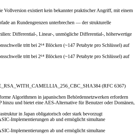
 Vollversion existiert kein bekannter praktischer Angriff, mit einem
pfade an Rundengrenzen unterbrechen — der strukturelle
: Differential-, Linear-, unmögliche Differential-, höherwertige
nsschwelle tritt bei 2⁶⁴ Blöcken (~147 Petabyte pro Schlüssel) auf
nsschwelle tritt bei 2⁶⁴ Blöcken (~147 Petabyte pro Schlüssel) auf
ECDHE_RSA_WITH_CAMELLIA_256_CBC_SHA384 (RFC 6367)
orme Algorithmen in japanischen Behördennetzwerken erfordern
hinzu und bietet eine AES-Alternative für Benutzer oder Domänen,
uktur in Japan obligatorisch oder stark bevorzugt
d ASIC-Implementierungen ab und ermöglicht simultane
d ASIC-Implementierungen ab und ermöglicht simultane