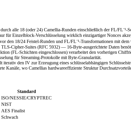
rch alle 18 (oder 24) Camellia-Runden einschließlich der FL/FL⁻¹-Schl
ur für Einzelblock-Verschlüsselung wirklich einzigartiger Nonces akze
vor den 18/24 Feistel-Runden und FL/FL⁻¹-Transformationen mit dem v
in TLS-Cipher-Suites (RFC 5932) — 16-Byte-ausgerichtete Daten ben
ion (FL-Schichten eingeschlossen) verarbeitet den vorherigen Chiff
selung für Streaming-Protokolle mit Byte-Granularität.
 iterativ den IV zur Erzeugung eines schlüsselabhängigen Schlüsselst
e Kanäle, wo Camellias hardwareeffiziente Struktur Durchsatzvorteile 
Standard
ISO/NESSIE/CRYPTREC
NIST
AES Finalist
Schwach