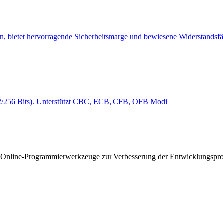
n, bietet hervorragende Sicherheitsmarge und bewiesene Widerstandsf
92/256 Bits). Unterstützt CBC, ECB, CFB, OFB Modi
er Online-Programmierwerkzeuge zur Verbesserung der Entwicklungsprod