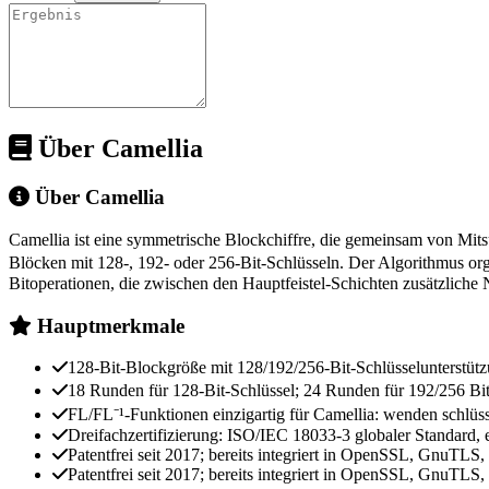
Über Camellia
Über Camellia
Camellia ist eine symmetrische Blockchiffre, die gemeinsam von Mits
Blöcken mit 128-, 192- oder 256-Bit-Schlüsseln. Der Algorithmus o
Bitoperationen, die zwischen den Hauptfeistel-Schichten zusätzliche Ni
Hauptmerkmale
128-Bit-Blockgröße mit 128/192/256-Bit-Schlüsselunterstüt
18 Runden für 128-Bit-Schlüssel; 24 Runden für 192/256 Bi
FL/FL⁻¹-Funktionen einzigartig für Camellia: wenden schlü
Dreifachzertifizierung: ISO/IEC 18033-3 globaler Standar
Patentfrei seit 2017; bereits integriert in OpenSSL, GnuT
Patentfrei seit 2017; bereits integriert in OpenSSL, GnuT