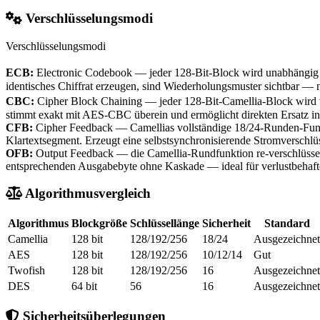
Verschlüsselungsmodi
Verschlüsselungsmodi
ECB:
Electronic Codebook — jeder 128-Bit-Block wird unabhängig du
identisches Chiffrat erzeugen, sind Wiederholungsmuster sichtbar — n
CBC:
Cipher Block Chaining — jeder 128-Bit-Camellia-Block wird 
stimmt exakt mit AES-CBC überein und ermöglicht direkten Ersatz 
CFB:
Cipher Feedback — Camellias vollständige 18/24-Runden-Funkt
Klartextsegment. Erzeugt eine selbstsynchronisierende Stromverschlüs
OFB:
Output Feedback — die Camellia-Rundfunktion re-verschlüsselt
entsprechenden Ausgabebyte ohne Kaskade — ideal für verlustbehaftet
Algorithmusvergleich
Algorithmus
Blockgröße
Schlüssellänge
Sicherheit
Standard
Camellia
128 bit
128/192/256
18/24
Ausgezeichnet
AES
128 bit
128/192/256
10/12/14
Gut
Twofish
128 bit
128/192/256
16
Ausgezeichnet
DES
64 bit
56
16
Ausgezeichnet
Sicherheitsüberlegungen