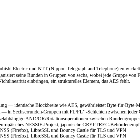
ubishi Electric und NTT (Nippon Telegraph and Telephone) entwickelt u
rganisiert seine Runden in Gruppen von sechs, wobei jede Gruppe von 
chtlinearität einbringen, ein strukturelles Element, das AES fehlt.
zung — identische Blockbreite wie AES, gewährleistet Byte-für-Byte-M
t — in Sechserrunden-Gruppen mit FL/FL⁻¹-Schichten zwischen jeder G
sselabhängige AND/OR/Rotationsoperationen zwischen Rundengruppen a
d, europäisches NESSIE-Projekt, japanische CRYPTREC-Behördenempfe
LS, NSS (Firefox), LibreSSL und Bouncy Castle für TLS und VPN
LS, NSS (Firefox), LibreSSL und Bouncy Castle für TLS und VPN