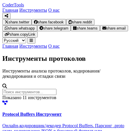
Coder
Tools
Главная
Инструменты
О нас
share.twitter
share.facebook
share.reddit
share.whatsapp
share.telegram
share.teams
share.email
share.copyLink
Главная
Инструменты
О нас
Инструменты протоколов
Инструменты анализа протоколов, кодирования/
декодирования и отладки связи
Показано
11
инструментов
Protocol Buffers Инструмент
Онлайн-кодировщик/декодер Protocol Buffers. Парсинг .proto
схем, кодирование JSON в бинарный формат или