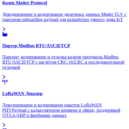
Кодек Matter Protocol
Декодирование и кодирование двоичных данных Matter TLV с
парсером onboarding payload для разработки умного дома IoT
Парсер Modbus RTU/ASCII/TCP
Парсинг, кодирование и отладка кадров протокола Modbus
RTU/ASCII/TCP с расчётом CRC-16/LRC и последовательной
отладкой
LoRaWAN Декодер
Декодирование и кодирование пакетов LoRaWAN
PHYPayload с калькулятором времени в эфире, поддержкой
OTAA/ABP и фреймами данных