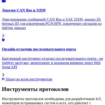
Декодер CAN Bus и J1939
Декодирование сообщений CAN Bus и SAE J1939, анализ 29-
битных ID для извлечения PGN/SPN, извлечение сигналов из
байтов данных
Онлайн-отладчик последовательного порта
Браузерный инструмент отладки последовательного порта - не
требует загрузки, мониторинг в реальном времени через Web
Serial API
Назад ко всем инструментам
Инструменты протоколов
Инструменты протоколов необходимы для разработчиков IoT,
инженеров встраиваемых систем и всех, кто работает с