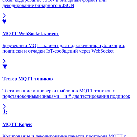
декодирование бинарного в JSON
MQTT WebSocket-клиент
Браузерный MQTT-клиент для подключения, публикации,
подписки и отладки IoT-сообщений через WebSocket
Тестер MQTT топиков
Тестирование и проверка шаблонов MQTT топиков с
подстановочными знаками + и # для тестирования подписок
MQTT Кодек
Кодирование и декодирование пакетов протокола MQTT с