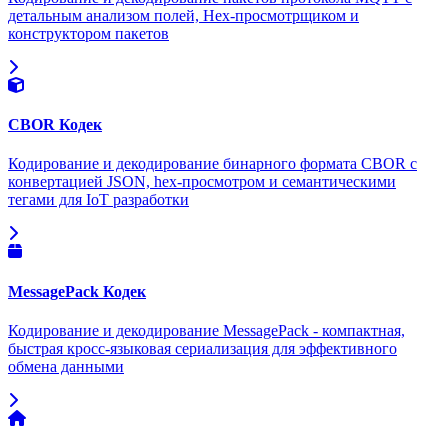
детальным анализом полей, Hex-просмотрщиком и
конструктором пакетов
CBOR Кодек
Кодирование и декодирование бинарного формата CBOR с
конвертацией JSON, hex-просмотром и семантическими
тегами для IoT разработки
MessagePack Кодек
Кодирование и декодирование MessagePack - компактная,
быстрая кросс-языковая сериализация для эффективного
обмена данными