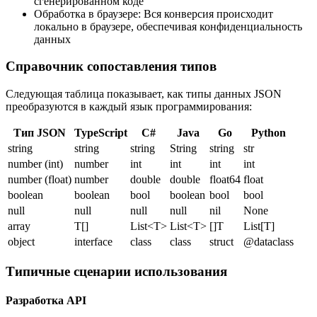
сгенерированном коде
Обработка в браузере: Вся конверсия происходит
локально в браузере, обеспечивая конфиденциальность
данных
Справочник сопоставления типов
Следующая таблица показывает, как типы данных JSON
преобразуются в каждый язык программирования:
Тип JSON
TypeScript
C#
Java
Go
Python
string
string
string
String
string
str
number (int)
number
int
int
int
int
number (float)
number
double
double
float64
float
boolean
boolean
bool
boolean
bool
bool
null
null
null
null
nil
None
array
T[]
List<T>
List<T>
[]T
List[T]
object
interface
class
class
struct
@dataclass
Типичные сценарии использования
Разработка API