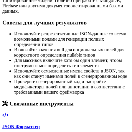
типизированные модели. Полезно при работе с MongoDB,
Firebase или другими документоориентированными базами
данных.
Советы для лучших результатов
Используйте репрезентативные JSON-данные со всеми
возможными полями для генерации полных
определений типов
Включайте значения null для опциональных полей для
корректного определения nullable типов
Для массивов включите хотя бы один элемент, чтобы
инструмент мог определить тип элемента
Используйте осмысленные имена свойств в JSON, так
как они станут именами полей в сгенерированном коде
Проверьте сгенерированный код и настройте
модификаторы полей или аннотации в соответствии с
требованиями вашего фреймворка
Связанные инструменты
JSON Форматтер