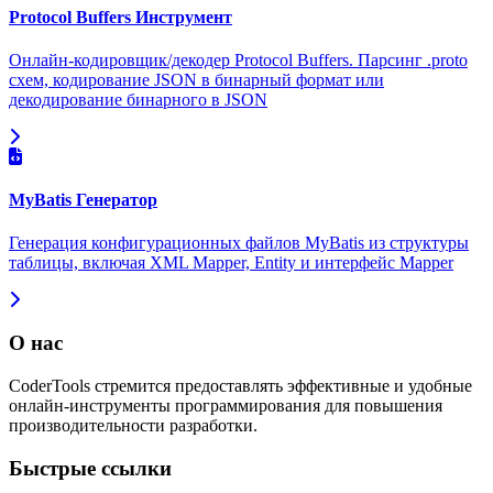
Protocol Buffers Инструмент
Онлайн-кодировщик/декодер Protocol Buffers. Парсинг .proto
схем, кодирование JSON в бинарный формат или
декодирование бинарного в JSON
MyBatis Генератор
Генерация конфигурационных файлов MyBatis из структуры
таблицы, включая XML Mapper, Entity и интерфейс Mapper
О нас
CoderTools стремится предоставлять эффективные и удобные
онлайн-инструменты программирования для повышения
производительности разработки.
Быстрые ссылки